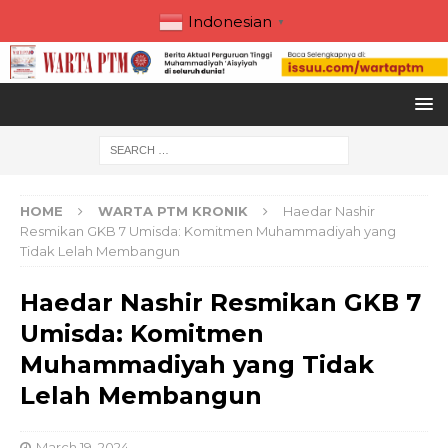
Indonesian
▼
HOME
WARTA PTM KRONIK
Haedar Nashir
Resmikan GKB 7 Umisda: Komitmen Muhammadiyah yang
Tidak Lelah Membangun
Haedar Nashir Resmikan GKB 7
Umisda: Komitmen
Muhammadiyah yang Tidak
Lelah Membangun
March 19, 2024