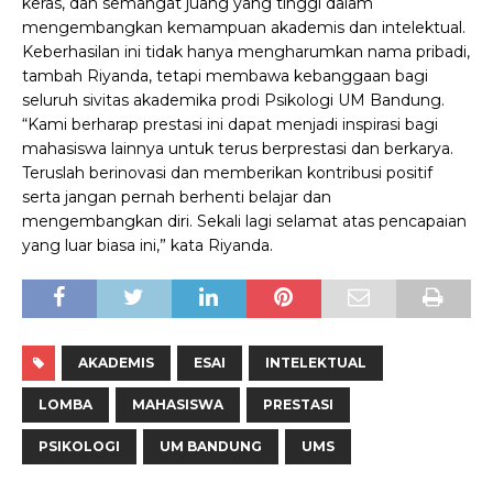
keras, dan semangat juang yang tinggi dalam
mengembangkan kemampuan akademis dan intelektual.
Keberhasilan ini tidak hanya mengharumkan nama pribadi,
tambah Riyanda, tetapi membawa kebanggaan bagi
seluruh sivitas akademika prodi Psikologi UM Bandung.
“Kami berharap prestasi ini dapat menjadi inspirasi bagi
mahasiswa lainnya untuk terus berprestasi dan berkarya.
Teruslah berinovasi dan memberikan kontribusi positif
serta jangan pernah berhenti belajar dan
mengembangkan diri. Sekali lagi selamat atas pencapaian
yang luar biasa ini,” kata Riyanda.
AKADEMIS
ESAI
INTELEKTUAL
LOMBA
MAHASISWA
PRESTASI
PSIKOLOGI
UM BANDUNG
UMS