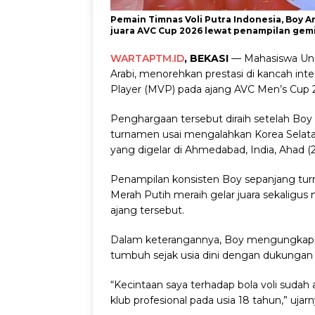
Pemain Timnas Voli Putra Indonesia, Boy A
juara AVC Cup 2026 lewat penampilan gemil
WARTAPTM.ID
, BEKASI
— Mahasiswa Uni
Arabi, menorehkan prestasi di kancah in
Player (MVP) pada ajang AVC Men’s Cup 
Penghargaan tersebut diraih setelah Bo
turnamen usai mengalahkan Korea Selatan d
yang digelar di Ahmedabad, India, Ahad (
Penampilan konsisten Boy sepanjang tur
Merah Putih meraih gelar juara sekaligu
ajang tersebut.
Dalam keterangannya, Boy mengungkapkan
tumbuh sejak usia dini dengan dukungan 
“Kecintaan saya terhadap bola voli sudah 
klub profesional pada usia 18 tahun,” ujarn