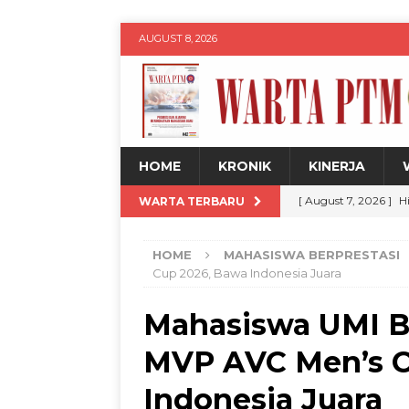
AUGUST 8, 2026
HOME
KRONIK
KINERJA
[ August 7, 2026 ]
H
WARTA TERBARU
Siswa
WARTA PT
HOME
MAHASISWA BERPRESTASI
[ August 7, 2026 ]
U
Cup 2026, Bawa Indonesia Juara
untuk Kemajuan Da
Mahasiswa UMI B
[ August 8, 2026 ]
D
MVP AVC Men’s C
Kemandirian Nelay
[ August 7, 2026 ]
M
Indonesia Juara