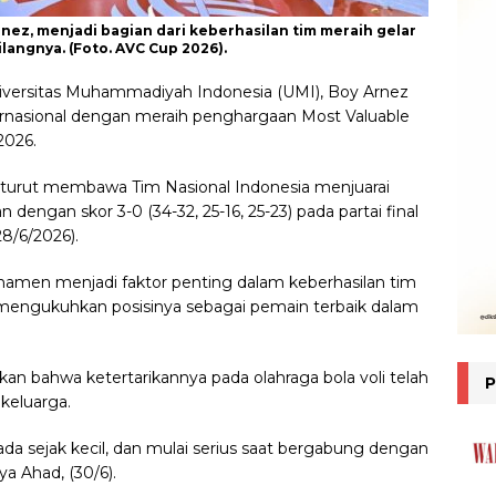
rnez, menjadi bagian dari keberhasilan tim meraih gelar
angnya. (Foto. AVC Cup 2026).
versitas Muhammadiyah Indonesia (UMI), Boy Arnez
ternasional dengan meraih penghargaan Most Valuable
2026.
y turut membawa Tim Nasional Indonesia menjuarai
engan skor 3-0 (34-32, 25-16, 25-23) pada partai final
28/6/2026).
namen menjadi faktor penting dalam keberhasilan tim
s mengukuhkan posisinya sebagai pemain terbaik dalam
 bahwa ketertarikannya pada olahraga bola voli telah
keluarga.
ada sejak kecil, dan mulai serius saat bergabung dengan
ya Ahad, (30/6).