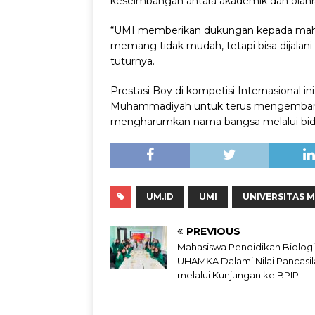
keseimbangan antara akademik dan olahr
“UMI memberikan dukungan kepada maha
memang tidak mudah, tetapi bisa dijala
tuturnya.
Prestasi Boy di kompetisi Internasional i
Muhammadiyah untuk terus mengembangkan
mengharumkan nama bangsa melalui bid
UM.ID
UMI
UNIVERSITAS 
PREVIOUS
Mahasiswa Pendidikan Biologi
UHAMKA Dalami Nilai Pancasil
melalui Kunjungan ke BPIP