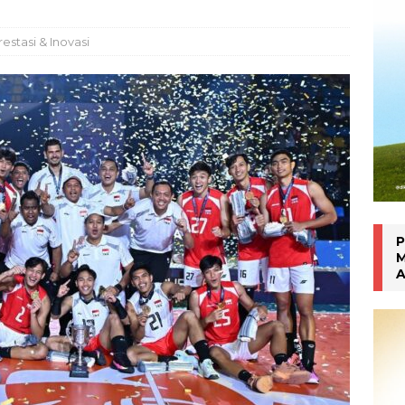
han Gen Z
MAHASISWA BERPRESTASI
restasi & Inovasi
P
M
A