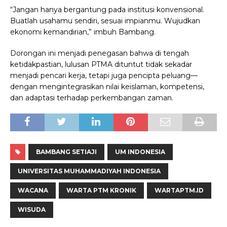
“Jangan hanya bergantung pada institusi konvensional.
Buatlah usahamu sendiri, sesuai impianmu. Wujudkan
ekonomi kemandirian,” imbuh Bambang.
Dorongan ini menjadi penegasan bahwa di tengah
ketidakpastian, lulusan PTMA dituntut tidak sekadar
menjadi pencari kerja, tetapi juga pencipta peluang—
dengan mengintegrasikan nilai keislaman, kompetensi,
dan adaptasi terhadap perkembangan zaman.
BAMBANG SETIAJI
UM INDONESIA
UNIVERSITAS MUHAMMADIYAH INDONESIA
WACANA
WARTA PTM KRONIK
WARTAPTM.ID
WISUDA