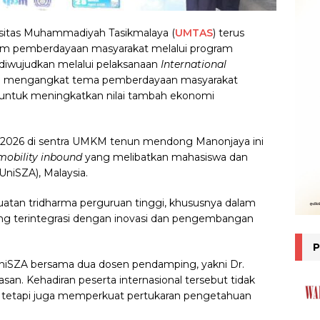
sitas Muhammadiyah Tasikmalaya (
UMTAS
) terus
am pemberdayaan masyarakat melalui program
i diwujudkan melalui pelaksanaan
International
 mengangkat tema pemberdayaan masyarakat
g untuk meningkatkan nilai tambah ekonomi
il 2026 di sentra UMKM tenun mendong Manonjaya ini
mobility inbound
yang melibatkan mahasiswa dan
(UniSZA), Malaysia.
guatan tridharma perguruan tinggi, khususnya dalam
ng terintegrasi dengan inovasi dan pengembangan
 UniSZA bersama dua dosen pendamping, yakni Dr.
asan. Kehadiran peserta internasional tersebut tidak
 tetapi juga memperkuat pertukaran pengetahuan