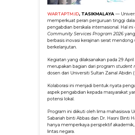
WARTAPTM.ID
, TASIKMALAYA
— Univer
memperkuat peran perguruan tinggi dal
pengabdian berskala internasional. Hal in
Community Services Program 2026
yang
berbasis inovasi kerajinan serat mendon
berkelanjutan.
Kegiatan yang dilaksanakan pada 29 Apr
merupakan bagian dari program
student 
dosen dari Universiti Sultan Zainal Abidin 
Kolaborasi ini menjadi bentuk nyata pen
aspek pengabdian kepada masyarakat ya
potensi lokal.
Program ini diikuti oleh lima mahasiswa
Sabariah binti Abbas dan Dr. Hasni Binti H
hanya memperkaya perspektif akademik,
lintas negara.