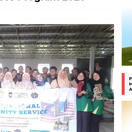
an Manokwari
WARTA PTM KRONIK
P
M
A