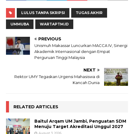
LULUS TANPA SKRIPSI
TUGAS AKHIR
UMMUBA
WARTAPTM.ID
PREVIOUS
Unismuh Makassar Luncurkan MACCA IV, Sinergi
Akademik Internasional dengan Empat
Perguruan Tinggi Malaysia
NEXT
Rektor UMY Tegaskan Urgensi Mahasiswa di
Kancah Dunia
RELATED ARTICLES
Baitul Arqam UM Jambi, Penguatan SDM
Menuju Target Akreditasi Unggul 2027
August 3, 2026