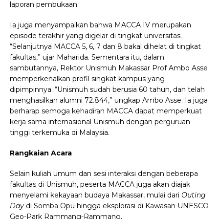
laporan pembukaan.
Ia juga menyampaikan bahwa MACCA IV merupakan
episode terakhir yang digelar di tingkat universitas.
“Selanjutnya MACCA 5, 6, 7 dan 8 bakal dihelat di tingkat
fakultas,” ujar Maharida. Sementara itu, dalam
sambutannya, Rektor Unismuh Makassar Prof Ambo Asse
memperkenalkan profil singkat kampus yang
dipimpinnya. “Unismuh sudah berusia 60 tahun, dan telah
menghasilkan alumni 72.844,” ungkap Ambo Asse. Ia juga
berharap semoga kehadiran MACCA dapat memperkuat
kerja sama internasional Unismuh dengan perguruan
tinggi terkemuka di Malaysia.
Rangkaian Acara
Selain kuliah umum dan sesi interaksi dengan beberapa
fakultas di Unismuh, peserta MACCA juga akan diajak
menyelami kekayaan budaya Makassar, mulai dari
Outing
Day
di Somba Opu hingga eksplorasi di Kawasan UNESCO
Geo-Park Rammang-Rammang.