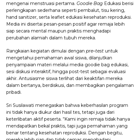
mengenai menstruasi pertama.
Goodie Bag
Edukasi berisi
perlengkapan sederhana seperti pembalut, tisu kering,
hand sanitizer, serta leaflet edukasi kesehatan reproduksi.
Media ini disertai pesan-pesan positif agar remaja lebih
siap secara mental maupun praktis menghadapi
perubahan alamiah dalam tubuh mereka.
Rangkaian kegiatan dimulai dengan
pre
–
test
untuk
mengetahui pemahaman awal siswa, dilanjutkan
penyampaian materi melalui media goodie bag edukasi,
sesi diskusi interaktif, hingga post-test sebagai evaluasi
akhir. Antusiasme siswa terlihat dari keaktifan mereka
dalam bertanya, berdiskusi, dan membagikan pengalaman
pribadi.
Sri Susilawati menegaskan bahwa keberhasilan program
ini tidak hanya diukur dari hasil tes, tetapi juga dari
keterlibatan aktif peserta. “Kami ingin remaja tidak hanya
mendapatkan bekal praktis, tapi juga pemahaman yang
benar tentang kesehatan reproduksi. Dengan begitu,
mereka lebih siap dan tidak cemas menghadapi