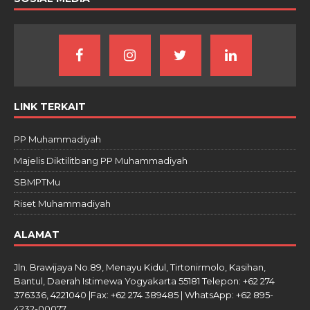
LINK TERKAIT
PP Muhammadiyah
Majelis Diktilitbang PP Muhammadiyah
SBMPTMu
Riset Muhammadiyah
ALAMAT
Jln. Brawijaya No.89, Menayu Kidul, Tirtonirmolo, Kasihan,
Bantul, Daerah Istimewa Yogyakarta 55181 Telepon: +62 274
376336, 4221040 |Fax: +62 274 389485 | WhatsApp: +62 895-
4232-00077