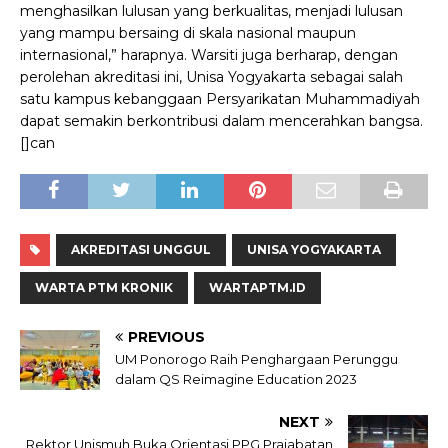
menghasilkan lulusan yang berkualitas, menjadi lulusan
yang mampu bersaing di skala nasional maupun
internasional,” harapnya.
Warsiti juga berharap, dengan
perolehan akreditasi ini, Unisa Yogyakarta sebagai salah
satu kampus kebanggaan Persyarikatan Muhammadiyah
dapat semakin berkontribusi dalam mencerahkan bangsa.
[]can
AKREDITASI UNGGUL
UNISA YOGYAKARTA
WARTA PTM KRONIK
WARTAPTM.ID
PREVIOUS
UM Ponorogo Raih Penghargaan Perunggu
dalam QS Reimagine Education 2023
NEXT
Rektor Unismuh Buka Orientasi PPG Prajabatan