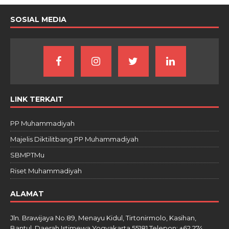
SOSIAL MEDIA
LINK TERKAIT
PP Muhammadiyah
Majelis Diktilitbang PP Muhammadiyah
SBMPTMu
Riset Muhammadiyah
ALAMAT
Jln. Brawijaya No.89, Menayu Kidul, Tirtonirmolo, Kasihan,
Bantul, Daerah Istimewa Yogyakarta 55181 Telepon: +62 274