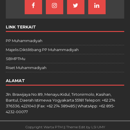
LINK TERKAIT
PP Muhammadiyah
Majelis Diktilitbang PP Muhammadiyah
SBMPTMu
Riset Muhammadiyah
ALAMAT
Jln. Brawijaya No.89, Menayu Kidul, Tirtonirmolo, Kasihan,
Bantul, Daerah Istimewa Yogyakarta 55181 Telepon: +62 274
376336, 4221040 |Fax: +62 274 389485 | WhatsApp: +62 895-
4232-00077
Copyright Warta PTM || Theme Edit by LSI UMY