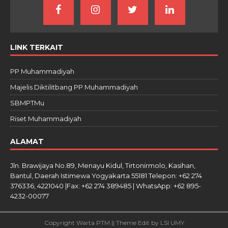
LINK TERKAIT
PP Muhammadiyah
Majelis Diktilitbang PP Muhammadiyah
SBMPTMu
Riset Muhammadiyah
ALAMAT
Jln. Brawijaya No.89, Menayu Kidul, Tirtonirmolo, Kasihan,
Bantul, Daerah Istimewa Yogyakarta 55181 Telepon: +62 274
376336, 4221040 |Fax: +62 274 389485 | WhatsApp: +62 895-
4232-00077
Copyright Warta PTM || Theme Edit by LSI UMY