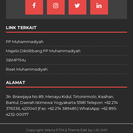
LINK TERKAIT
PP Muhammadiyah
Majelis Diktilitbang PP Muhammadiyah
SBMPTMu
Riset Muhammadiyah
ALAMAT
Jln. Brawijaya No.89, Menayu Kidul, Tirtonirmolo, Kasihan,
Bantul, Daerah Istimewa Yogyakarta 55181 Telepon: +62 274
376336, 4221040 |Fax: +62 274 389485 | WhatsApp: +62 895-
4232-00077
Copyright Warta PTM || Theme Edit by LSI UMY