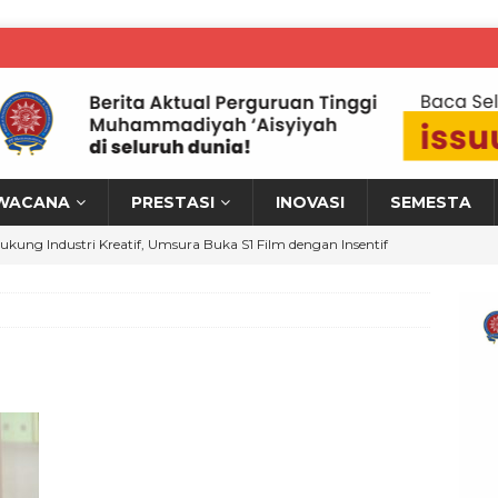
WACANA
PRESTASI
INOVASI
SEMESTA
ukung Industri Kreatif, Umsura Buka S1 Film dengan Insentif
ARTA PTM KRONIK
MKM Sidoarjo–Pasuruan Naik Kelas, KKN Umsida Dorong
italisasi Usaha
WARTA PTM KRONIK
KN Umsida Edukasi Pencegahan HIV/AIDS, Dorong Kesadaran
ogram SIGAP
WARTA PTM KRONIK
ahasiswa UAD Kembangkan Kitosan untuk Terapi PPOK,