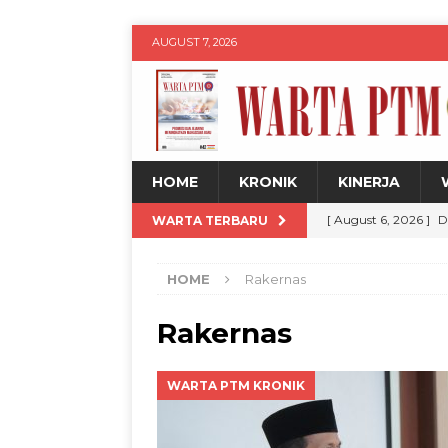
AUGUST 7, 2026
HOME
KRONIK
KINERJA
[ August 6, 2026 ]
D
WARTA TERBARU
DPP 20 Persen
W
HOME
Rakernas
[ August 6, 2026 ]
U
Legalitas hingga Dig
Rakernas
[ August 6, 2026 ]
K
WARTA PTM KRONIK
Remaja melalui Pr
[ August 6, 2026 ]
M