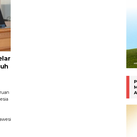
Inhalasi Berbasis Herbal
WARTA PTM KRONIK
lar
muh
P
M
ruan
A
esia
awesi