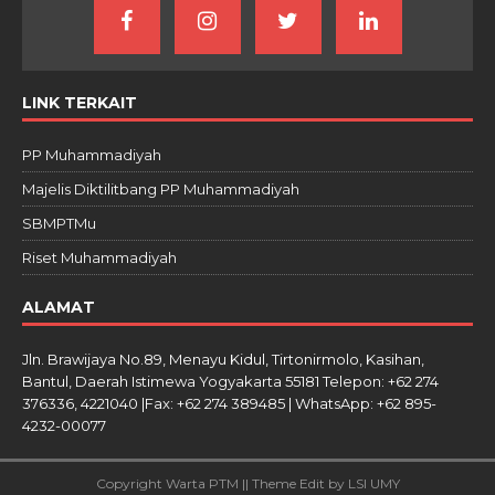
LINK TERKAIT
PP Muhammadiyah
Majelis Diktilitbang PP Muhammadiyah
SBMPTMu
Riset Muhammadiyah
ALAMAT
Jln. Brawijaya No.89, Menayu Kidul, Tirtonirmolo, Kasihan,
Bantul, Daerah Istimewa Yogyakarta 55181 Telepon: +62 274
376336, 4221040 |Fax: +62 274 389485 | WhatsApp: +62 895-
4232-00077
Copyright Warta PTM || Theme Edit by LSI UMY