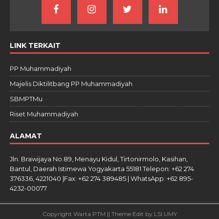
LINK TERKAIT
PP Muhammadiyah
Majelis Diktilitbang PP Muhammadiyah
SBMPTMu
Riset Muhammadiyah
ALAMAT
Jln. Brawijaya No.89, Menayu Kidul, Tirtonirmolo, Kasihan,
Bantul, Daerah Istimewa Yogyakarta 55181 Telepon: +62 274
376336, 4221040 |Fax: +62 274 389485 | WhatsApp: +62 895-
4232-00077
Copyright Warta PTM || Theme Edit by LSI UMY