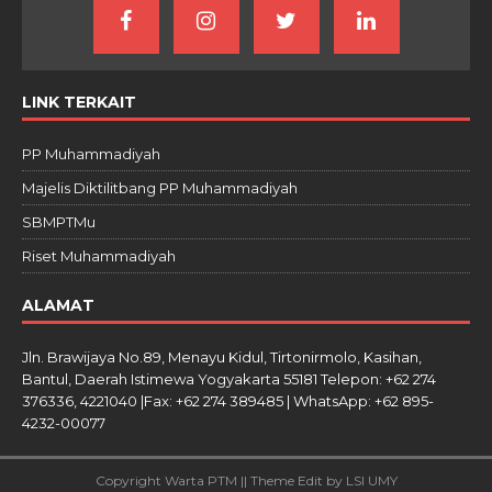
LINK TERKAIT
PP Muhammadiyah
Majelis Diktilitbang PP Muhammadiyah
SBMPTMu
Riset Muhammadiyah
ALAMAT
Jln. Brawijaya No.89, Menayu Kidul, Tirtonirmolo, Kasihan,
Bantul, Daerah Istimewa Yogyakarta 55181 Telepon: +62 274
376336, 4221040 |Fax: +62 274 389485 | WhatsApp: +62 895-
4232-00077
Copyright Warta PTM || Theme Edit by LSI UMY