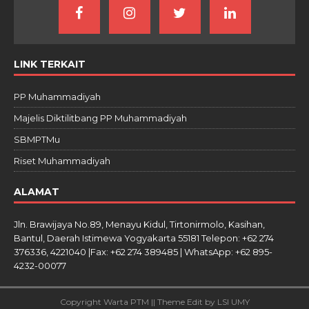
LINK TERKAIT
PP Muhammadiyah
Majelis Diktilitbang PP Muhammadiyah
SBMPTMu
Riset Muhammadiyah
ALAMAT
Jln. Brawijaya No.89, Menayu Kidul, Tirtonirmolo, Kasihan,
Bantul, Daerah Istimewa Yogyakarta 55181 Telepon: +62 274
376336, 4221040 |Fax: +62 274 389485 | WhatsApp: +62 895-
4232-00077
Copyright Warta PTM || Theme Edit by LSI UMY