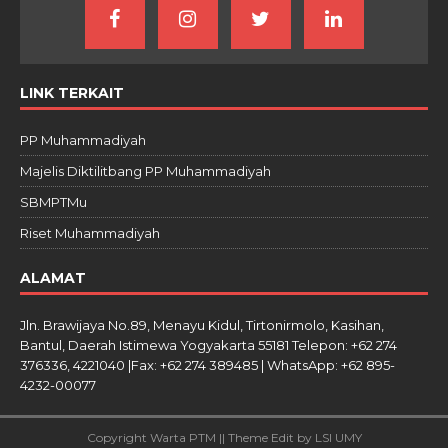
LINK TERKAIT
PP Muhammadiyah
Majelis Diktilitbang PP Muhammadiyah
SBMPTMu
Riset Muhammadiyah
ALAMAT
Jln. Brawijaya No.89, Menayu Kidul, Tirtonirmolo, Kasihan,
Bantul, Daerah Istimewa Yogyakarta 55181 Telepon: +62 274
376336, 4221040 |Fax: +62 274 389485 | WhatsApp: +62 895-
4232-00077
Copyright Warta PTM || Theme Edit by LSI UMY