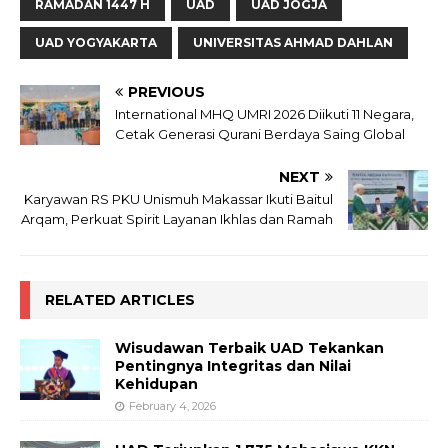
RAMADAN 1447 H
UAD
UAD JOGJA
UAD YOGYAKARTA
UNIVERSITAS AHMAD DAHLAN
PREVIOUS
International MHQ UMRI 2026 Diikuti 11 Negara,
Cetak Generasi Qurani Berdaya Saing Global
NEXT
Karyawan RS PKU Unismuh Makassar Ikuti Baitul
Arqam, Perkuat Spirit Layanan Ikhlas dan Ramah
RELATED ARTICLES
Wisudawan Terbaik UAD Tekankan
Pentingnya Integritas dan Nilai
Kehidupan
February 4, 2026