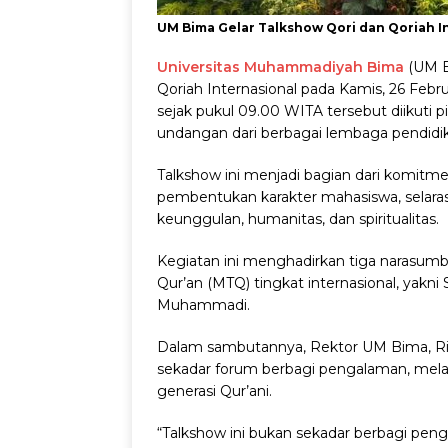
UM Bima Gelar Talkshow Qori dan Qoriah In
Universitas Muhammadiyah Bima
(UM B
Qoriah Internasional pada Kamis, 26 Febr
sejak pukul 09.00 WITA tersebut diikuti 
undangan dari berbagai lembaga pendid
Talkshow ini menjadi bagian dari komitm
pembentukan karakter mahasiswa, sela
keunggulan, humanitas, dan spiritualitas.
Kegiatan ini menghadirkan tiga narasumbe
Qur’an (MTQ) tingkat internasional, yakni
Muhammadi.
Dalam sambutannya, Rektor UM Bima, R
sekadar forum berbagi pengalaman, mel
generasi Qur’ani.
“Talkshow ini bukan sekadar berbagi p