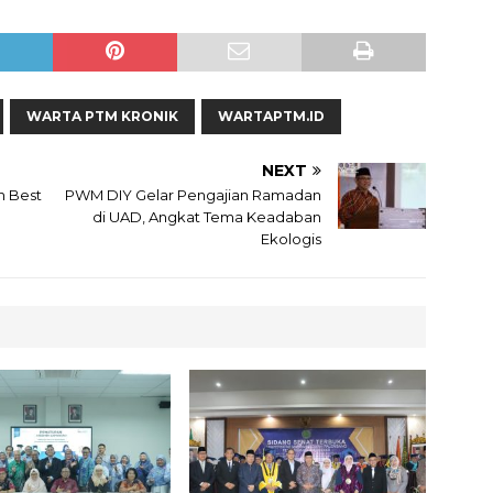
WARTA PTM KRONIK
WARTAPTM.ID
NEXT
h Best
PWM DIY Gelar Pengajian Ramadan
di UAD, Angkat Tema Keadaban
Ekologis