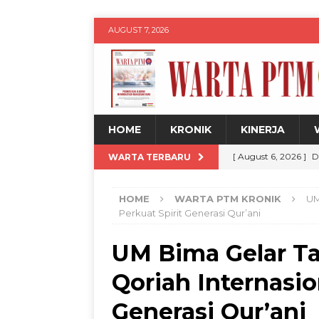
AUGUST 7, 2026
HOME
KRONIK
KINERJA
[ August 6, 2026 ]
D
WARTA TERBARU
DPP 20 Persen
W
HOME
WARTA PTM KRONIK
UM
[ August 6, 2026 ]
U
Perkuat Spirit Generasi Qur’ani
Legalitas hingga Dig
UM Bima Gelar T
[ August 6, 2026 ]
K
Qoriah Internasio
Remaja melalui Pr
[ August 6, 2026 ]
M
Generasi Qur’ani