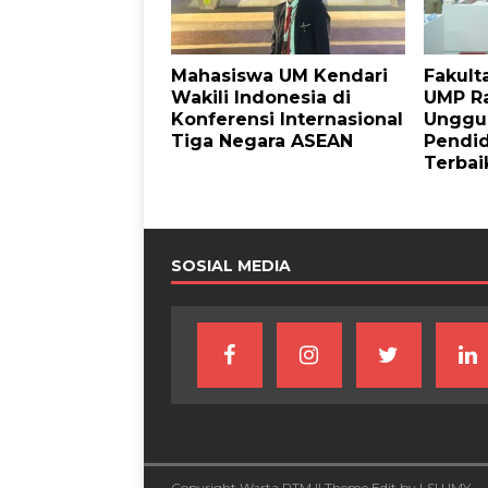
Mahasiswa UM Kendari
Fakult
Wakili Indonesia di
UMP Ra
Konferensi Internasional
Unggul
Tiga Negara ASEAN
Pendid
Terbai
SOSIAL MEDIA
Copyright Warta PTM || Theme Edit by LSI UMY