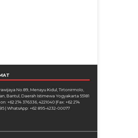
MAT
Brawijaya No.89, Menayu Kidul, Tirtonirmolo,
an, Bantul, Daerah Istimewa Yogyakarta 55181
on: +62 274 376336, 4221040 |Fax: +62 274
85 | WhatsApp: +62 895-4232-00077