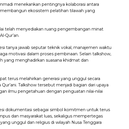
hammadi menekankan pentingnya kolaborasi antara
m membangun ekosistem pelatihan tilawah yang
ilai telah menyediakan ruang pengembangan minat
Al-Qur’an.
sesi tanya jawab seputar teknik vokal, manajemen waktu
jaga motivasi dalam proses pembinaan. Selain talkshow,
awah yang menghadirkan suasana khidmat dan
pat terus melahirkan generasi yang unggul secara
wa Qur’ani. Talkshow tersebut menjadi bagian dari upaya
ilmu pengetahuan dengan penguatan nilai-nilai
esi dokumentasi sebagai simbol komitmen untuk terus
mpus dan masyarakat luas, sekaligus mempertegas
yang unggul dan religius di wilayah Nusa Tenggara