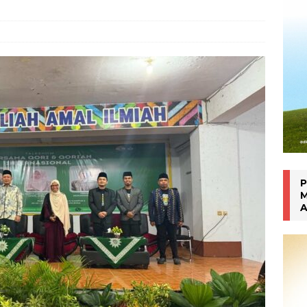
Inhalasi Berbasis Herbal
WARTA PTM KRONIK
P
M
A