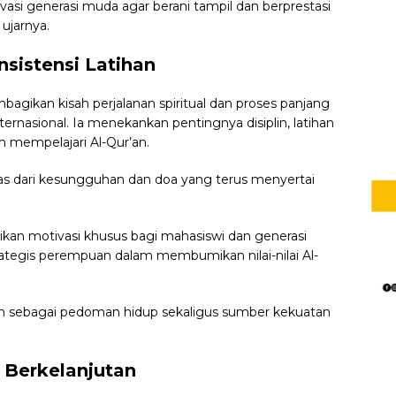
asi generasi muda agar berani tampil dan berprestasi
 ujarnya.
nsistensi Latihan
agikan kisah perjalanan spiritual dan proses panjang
ernasional. Ia menekankan pentingnya disiplin, latihan
m mempelajari Al-Qur’an.
pas dari kesungguhan dan doa yang terus menyertai
kan motivasi khusus bagi mahasiswi dan generasi
ategis perempuan dalam membumikan nilai-nilai Al-
an sebagai pedoman hidup sekaligus sumber kekuatan
 Berkelanjutan