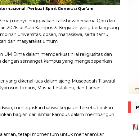
ternasional, Perkuat Spirit Generasi Qur’ani
ima) menyelenggarakan Talkshow bersama Qori dan
uari 2026, di Aula Kampus 3. Kegiatan yang berlangsung
pimpinan universitas, dosen, mahasiswa, serta tamu
ikan dan masyarakat umum.
en UM Bima dalam memperkuat nilai religiusitas dan
ras dengan semangat kampus yang mengedepankan
r yang dikenal luas dalam ajang Musabaqah Tilawatil
 Syamsuri Firdaus, Mastia Lestaluhu, dan Farhan
idwan, menegaskan bahwa kegiatan tersebut bukan
ainkan bagian dari ikhtiar kampus dalam membangun
engalaman, tetapi momentum untuk menanamkan