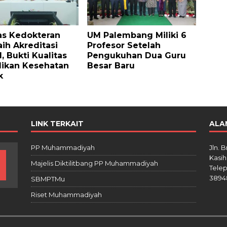
as Kedokteran
UM Palembang Miliki 6
ih Akreditasi
Profesor Setelah
, Bukti Kualitas
Pengukuhan Dua Guru
ikan Kesehatan
Besar Baru
k
LINK TERKAIT
ALA
PP Muhammadiyah
Jln. 
Kasih
Majelis Diktilitbang PP Muhammadiyah
Telep
3894
SBMPTMu
Riset Muhammadiyah