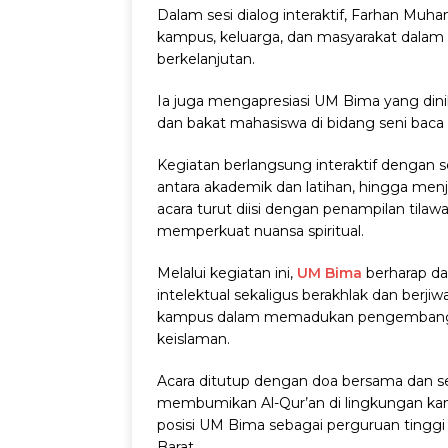
Dalam sesi dialog interaktif, Farhan Mu
kampus, keluarga, dan masyarakat dala
berkelanjutan.
Ia juga mengapresiasi UM Bima yang din
dan bakat mahasiswa di bidang seni baca 
Kegiatan berlangsung interaktif dengan 
antara akademik dan latihan, hingga men
acara turut diisi dengan penampilan til
memperkuat nuansa spiritual.
Melalui kegiatan ini,
UM Bima
berharap da
intelektual sekaligus berakhlak dan berji
kampus dalam memadukan pengembangan 
keislaman.
Acara ditutup dengan doa bersama dan s
membumikan Al-Qur’an di lingkungan ka
posisi UM Bima sebagai perguruan tinggi 
Barat.