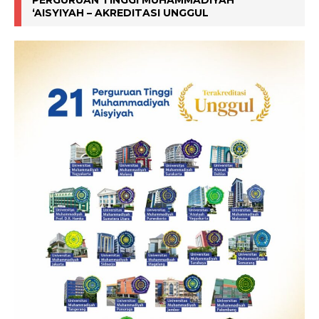
‘AISYIYAH – AKREDITASI UNGGUL