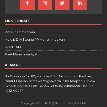
LINK TERKAIT
PP Muhammadiyah
Majelis Diktilitbang PP Muhammadiyah
SBMPTMu
Riset Muhammadiyah
ALAMAT
Jln. Brawijaya No.89, Menayu Kidul, Tirtonirmolo, Kasihan,
Bantul, Daerah Istimewa Yogyakarta 55181 Telepon: +62 274
376336, 4221040 |Fax: +62 274 389485 | WhatsApp: +62 895-
4232-00077
Copyright Warta PTM || Theme Edit by LSI UMY