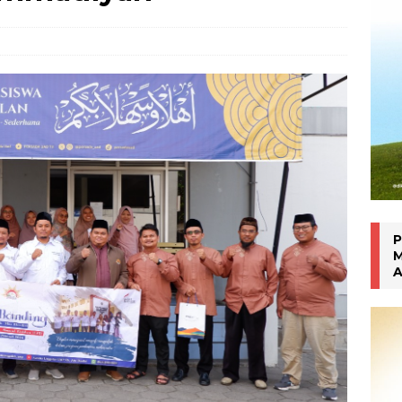
Inhalasi Berbasis Herbal
WARTA PTM KRONIK
P
M
A