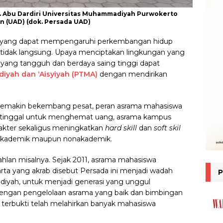
 Abu Dardiri Universitas Muhammadiyah Purwokerto
n (UAD) (dok. Persada UAD)
or yang dapat mempengaruhi perkembangan hidup
 tidak langsung. Upaya menciptakan lingkungan yang
 yang tangguh dan berdaya saing tinggi dapat
yah dan ‘Aisyiyah (PTMA)
dengan mendirikan
 semakin bekembang pesat, peran asrama mahasiswa
at tinggal untuk menghemat uang, asrama kampus
kter sekaligus meningkatkan
hard skill
dan
soft skil
 akademik maupun nonakademik.
hlan misalnya. Sejak 2011, asrama mahasiswa
ta yang akrab disebut Persada ini menjadi wadah
yah, untuk menjadi generasi yang unggul
m. Dengan pengelolaan asrama yang baik dan bimbingan
terbukti telah melahirkan banyak mahasiswa