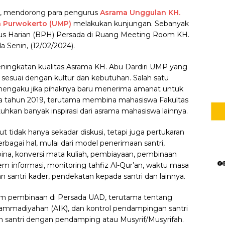
D, mendorong para pengurus
Asrama Unggulan KH.
h Purwokerto (UMP)
melakukan kunjungan. Sebanyak
rus Harian (BPH) Persada di Ruang Meeting Room KH.
Senin, (12/02/2024).
eningkatan kualitas Asrama KH. Abu Dardiri UMP yang
 sesuai dengan kultur dan kebutuhan. Salah satu
engaku jika pihaknya baru menerima amanat untuk
 tahun 2019, terutama membina mahasiswa Fakultas
kan banyak inspirasi dari asrama mahasiswa lainnya.
tidak hanya sekadar diskusi, tetapi juga pertukaran
gai hal, mulai dari model penerimaan santri,
na, konversi mata kuliah, pembiayaan, pembinaan
istem informasi, monitoring tahfiz Al-Qur’an, waktu masa
n santri kader, pendekatan kepada santri dan lainnya.
tem pembinaan di Persada UAD, terutama tentang
hammadiyahan (AIK), dan kontrol pendampingan santri
ah santri dengan pendamping atau Musyrif/Musyrifah.