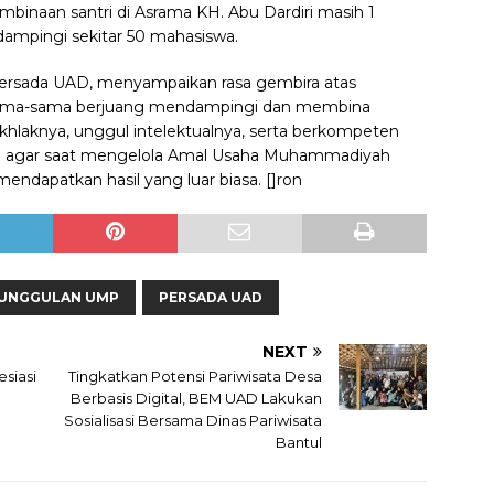
inaan santri di Asrama KH. Abu Dardiri masih 1
dampingi sekitar 50 mahasiswa.
 Persada UAD, menyampaikan rasa gembira atas
 sama-sama berjuang mendampingi dan membina
hlaknya, unggul intelektualnya, serta berkompeten
an agar saat mengelola Amal Usaha Muhammadiyah
mendapatkan hasil yang luar biasa. []ron
 UNGGULAN UMP
PERSADA UAD
NEXT
siasi
Tingkatkan Potensi Pariwisata Desa
Berbasis Digital, BEM UAD Lakukan
Sosialisasi Bersama Dinas Pariwisata
Bantul