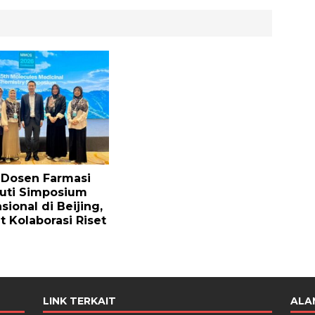
Dosen Farmasi
uti Simposium
sional di Beijing,
t Kolaborasi Riset
LINK TERKAIT
ALA