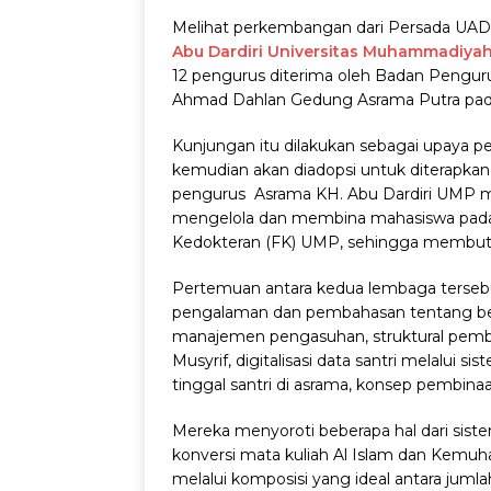
Melihat perkembangan dari Persada UA
Abu Dardiri Universitas Muhammadiya
12 pengurus diterima oleh Badan Pengu
Ahmad Dahlan Gedung Asrama Putra pada 
Kunjungan itu dilakukan sebagai upaya p
kemudian akan diadopsi untuk diterapkan
pengurus Asrama KH. Abu Dardiri UMP m
mengelola dan membina mahasiswa pada
Kedokteran (FK) UMP, sehingga membutuh
Pertemuan antara kedua lembaga tersebut 
pengalaman dan pembahasan tentang berba
manajemen pengasuhan, struktural pembi
Musyrif, digitalisasi data santri melalui s
tinggal santri di asrama, konsep pembinaa
Mereka menyoroti beberapa hal dari sis
konversi mata kuliah Al Islam dan Kemu
melalui komposisi yang ideal antara juml