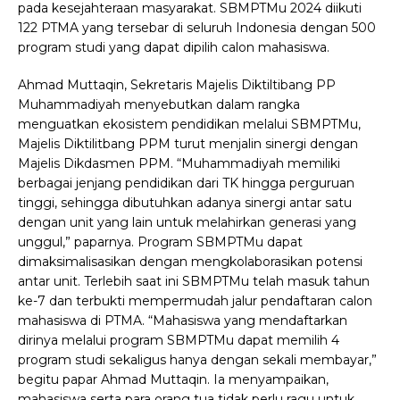
pada kesejahteraan masyarakat. SBMPTMu 2024 diikuti
122 PTMA yang tersebar di seluruh Indonesia dengan 500
program studi yang dapat dipilih calon mahasiswa.
Ahmad Muttaqin, Sekretaris Majelis Diktiltibang PP
Muhammadiyah menyebutkan dalam rangka
menguatkan ekosistem pendidikan melalui SBMPTMu,
Majelis Diktilitbang PPM turut menjalin sinergi dengan
Majelis Dikdasmen PPM. “Muhammadiyah memiliki
berbagai jenjang pendidikan dari TK hingga perguruan
tinggi, sehingga dibutuhkan adanya sinergi antar satu
dengan unit yang lain untuk melahirkan generasi yang
unggul,” paparnya. Program SBMPTMu dapat
dimaksimalisasikan dengan mengkolaborasikan potensi
antar unit. Terlebih saat ini SBMPTMu telah masuk tahun
ke-7 dan terbukti mempermudah jalur pendaftaran calon
mahasiswa di PTMA. “Mahasiswa yang mendaftarkan
dirinya melalui program SBMPTMu dapat memilih 4
program studi sekaligus hanya dengan sekali membayar,”
begitu papar Ahmad Muttaqin. Ia menyampaikan,
mahasiswa serta para orang tua tidak perlu ragu untuk