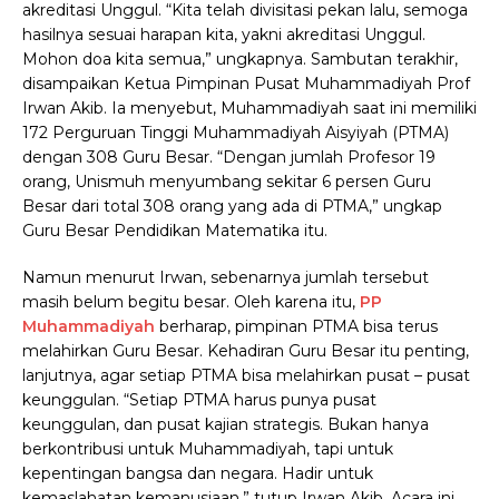
akreditasi Unggul. “Kita telah divisitasi pekan lalu, semoga
hasilnya sesuai harapan kita, yakni akreditasi Unggul.
Mohon doa kita semua,” ungkapnya. Sambutan terakhir,
disampaikan Ketua Pimpinan Pusat Muhammadiyah Prof
Irwan Akib. Ia menyebut, Muhammadiyah saat ini memiliki
172 Perguruan Tinggi Muhammadiyah Aisyiyah (PTMA)
dengan 308 Guru Besar. “Dengan jumlah Profesor 19
orang, Unismuh menyumbang sekitar 6 persen Guru
Besar dari total 308 orang yang ada di PTMA,” ungkap
Guru Besar Pendidikan Matematika itu.
Namun menurut Irwan, sebenarnya jumlah tersebut
masih belum begitu besar. Oleh karena itu,
PP
Muhammadiyah
berharap, pimpinan PTMA bisa terus
melahirkan Guru Besar. Kehadiran Guru Besar itu penting,
lanjutnya, agar setiap PTMA bisa melahirkan pusat – pusat
keunggulan. “Setiap PTMA harus punya pusat
keunggulan, dan pusat kajian strategis. Bukan hanya
berkontribusi untuk Muhammadiyah, tapi untuk
kepentingan bangsa dan negara. Hadir untuk
kemaslahatan kemanusiaan,” tutup Irwan Akib. Acara ini