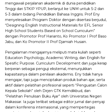
mengawali perjalanan akademik di dunia pendidikan
Tinggi dari STKIP YPUP, berlanjut ke UNM untuk S-2 dan
S-3 dalam bidang Pendidikan Bahasa Inggris. Prof Eny
menyelesaikan Program Doktor dengan disertasi berjudul,
“Designing English Instructional Materials for EFL Senior
High School Students Based on School Curriculum”
dengan Promotor Prof Harianto, Ko Promotor I Prof Baso
Jabu, dan Ko Promotor II Prof Djamiah Husain.
Pengalaman mengajarnya meliputi mata kuliah seperti
Education Psychology, Academic Writing, dan English for
Spesific Purpose. Curriculum Decelopment dan juga kerap
berperan sebagai penguji eksternal, menunjukkan
kapasitasnya dalam penilaian akademis. Eny tidak hanya
mengajar, tapi juga menciptakan produk bahan ajar, serta
aktif dalam pelatihan profesional seperti “Penguatan Calon
Kepala Sekolah” oleh Dirjen GTK Kemdikbud, dan
“Pelatihan Penulisan Buku Ajar” oleh Universitas Negeri
Makassar. Ia juga terlibat sebagai editor jurnal dan penyaji
dalam konferensi internasional, yang mempertegas