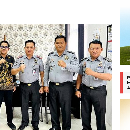
Inhalasi Berbasis Herbal
WARTA PTM KRONIK
P
M
A