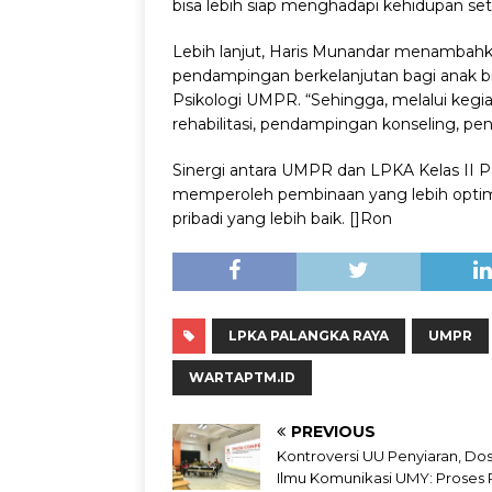
bisa lebih siap menghadapi kehidupan se
Lebih lanjut, Haris Munandar menambahk
pendampingan berkelanjutan bagi anak bi
Psikologi UMPR.
“Sehingga, melalui kegi
rehabilitasi, pendampingan konseling, pe
Sinergi antara UMPR dan LPKA Kelas II 
memperoleh pembinaan yang lebih optima
pribadi yang lebih baik. []Ron
LPKA PALANGKA RAYA
UMPR
WARTAPTM.ID
PREVIOUS
Kontroversi UU Penyiaran, Do
Ilmu Komunikasi UMY: Proses R