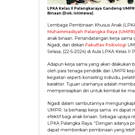
LPKA Kelas II Palangkaraya Gandeng UMPR
Binaan (Dok. Istimewa)
Lembaga Pembinaan Khusus Anak (LPKA)
Muhammadiyah Palangka Raya (UMPR)
anak binaan. Penandatangan kerja sama d
Ngadi, dan dekan
Fakultas Psikologi
UMP
Selasa, (22-5-2024) di Aula LPKA Kelas II
Adapun kerja sama yang akan dilakukan b
oleh para tenaga pendidik dari UMPR kep
kegiatan seperti konseling individu, pela
karakter. Tujuan utamanya adalah memba
mempersiapkan diri untuk kembali ke mas
Ngadi dalam sambutannya mengungkapkan
UMPR. Ia berharap kerja sama ini dapat
efektif bagi anak binaan. Sebagai upaya r
LPKA Palangka Raya.
“Dengan adanya pro
dapat memberikan pembinaan yang lebih 