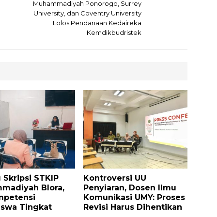
Muhammadiyah Ponorogo, Surrey
University, dan Coventry University
Lolos Pendanaan Kedaireka
Kemdikbudristek
 Skripsi STKIP
Kontroversi UU
madiyah Blora,
Penyiaran, Dosen Ilmu
mpetensi
Komunikasi UMY: Proses
swa Tingkat
Revisi Harus Dihentikan