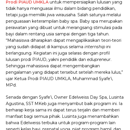
Prodi PIAUD UMKLA
untuk mempersiapkan lulusan yang
tidak hanya menguasai ilmu dalam bidang pendidikan,
tetapi juga memiliki jiwa wirausaha. Salah satunya melalui
penguasaan keterampilan baby spa. Baby spa merupakan
perawatan yang dibuat untuk merangsang stimulasi pada
bayi dalam rentang usia sampai dengan tiga tahun.
“Mahasiswa diharapkan dapat mengaplikasikan teori-teori
yang sudah didapat di kampus selama
internship
ini
berlangsung. Kegiatan ini juga selaras dengan profil
lulusan prodi PIAUD, yakni pendidik dan
edupreneur
.
Sehingga mahasiswa dapat mengembangkan
pengalaman yang didapat tersebut setelah mereka lulus,”
ujar Ketua Prodi PIAUD UMKLA, Muhammad Syafe’i,
MPd.
Senada dengan Syafe’i, Owner Edelweiss Day Spa, Lusinta
Agustina, SST MKeb juga menyambut baik program ini. Ia
berharap kerja sama ini dapat terus terjalin dan memberi
manfaat bagi semua pihak. Lusinta juga menambahkan
bahwa Edelweiss terbuka untuk program-program lain
seperti kelas bayi, prenatal yoga, pijat program hamil, dan