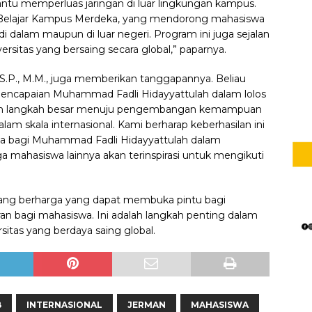
ntu memperluas jaringan di luar lingkungan kampus.
a Belajar Kampus Merdeka, yang mendorong mahasiswa
 dalam maupun di luar negeri. Program ini juga sejalan
rsitas yang bersaing secara global,” paparnya.
 S.P., M.M., juga memberikan tanggapannya. Beliau
encapaian Muhammad Fadli Hidayyattulah dalam lolos
dalah langkah besar menuju pengembangan kemampuan
 skala internasional. Kami berharap keberhasilan ini
ga bagi Muhammad Fadli Hidayyattulah dalam
a mahasiswa lainnya akan terinspirasi untuk mengikuti
uang berharga yang dapat membuka pintu bagi
an bagi mahasiswa. Ini adalah langkah penting dalam
itas yang berdaya saing global.
B
INTERNASIONAL
JERMAN
MAHASISWA