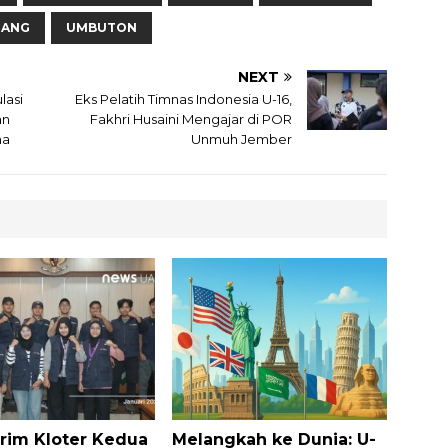
GANG
UMBUTON
NEXT
lasi
Eks Pelatih Timnas Indonesia U-16,
an
Fakhri Husaini Mengajar di POR
ma
Unmuh Jember
rim Kloter Kedua
Melangkah ke Dunia: U-