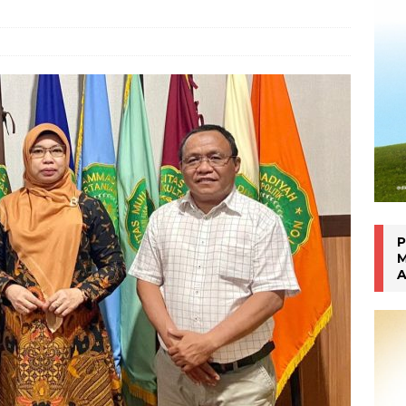
Inhalasi Berbasis Herbal
WARTA PTM KRONIK
P
M
A