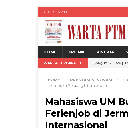
AUGUST 6, 2026
HOME
KRONIK
KINERJA
[ August 6, 2026 ]
D
WARTA TERBARU
DPP 20 Persen
W
HOME
PRESTASI & INOVASI
Ma
[ August 6, 2026 ]
U
Membuka Peluang Internasional
Legalitas hingga Dig
Mahasiswa UM Bu
[ August 6, 2026 ]
K
Ferienjob di Je
Remaja melalui Pr
[ August 6, 2026 ]
M
Internasional