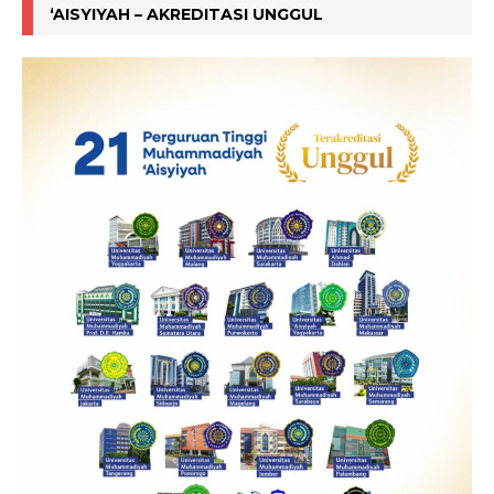
‘AISYIYAH – AKREDITASI UNGGUL