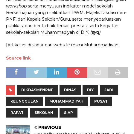
workshop
serta menyusun indikator model sekolah
Berkemajuan yang melibatkan PWM, Majelis Dikdasmen-
PNF, dan Kepala Sekolah/Guru, serta menyebarluaskan
publikasi dan berita baik terkait prestasi serta kegiatan
sekolah-sekolah Muhammadiyah di DIY.
(syq)
[Artikel ini di sadur dari website resmi Muhammadiyah]
Source link
DIKDASMENPNF
DINAS
DIY
JADI
KEUNGGULAN
MUHAMMADIYAH
PUSAT
RAPAT
SEKOLAH
SIAP
PREVIOUS
200 lebih Camaba UIAD Sinjai Rebutan Kursi Di