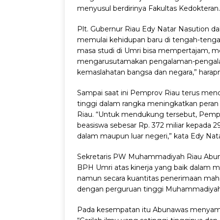
menyusul berdirinya Fakultas Kedokteran.
Plt. Gubernur Riau Edy Natar Nasution
memulai kehidupan baru di tengah-tengah
masa studi di Umri bisa mempertajam,
mengarusutamakan pengalaman-pengalama
kemaslahatan bangsa dan negara,” harap
Sampai saat ini Pemprov Riau terus men
tinggi dalam rangka meningkatkan peran
Riau. “Untuk mendukung tersebut, Pempr
beasiswa sebesar Rp. 372 miliar kepada 2
dalam maupun luar negeri,” kata Edy Nata
Sekretaris PW Muhammadiyah Riau Abuna
BPH Umri atas kinerja yang baik dalam m
namun secara kuantitas penerimaan mah
dengan perguruan tinggi Muhammadiyah la
Pada kesempatan itu Abunawas menyampai