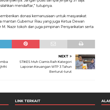
 sebanyaknya. Jangan puas sampai jenjang S1 saja.
silahkan mendaftar,” tutupnya.
emberikan donasi kemanusiaan untuk masyarakat
da mantan Gubernur Riau yang juga Ketua Dewan
r M. Nazir tokoh dan juga pimpinan Persyarikatan serta
NEXT
Lomba
STIKES Muh Ciamis Raih Kategori
TQMN
Laporan Keuangan WTP 3 Tahun
Berturut-turut
LINK TERKAIT
ALA