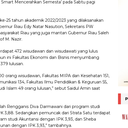
ni Smart Mencerahkan Semesta’ pada Sabtu pagi
 ke-25 tahun akademik 2022/2023 yang dilaksanakan
bernur Riau Edy Natar Nasution, Sekretaris PW
yarakat Riau yang juga mantan Gubernur Riau Saleh
f M. Nazir.
rdapat 472 wisudawan dan wisudawati yang lulus
tahun ini Fakultas Ekonomi dan Bisnis menyumbang
379 lulusan.
00 orang wisudawan, Fakultas MIPA dan Kesehatan 151,
unikasi 134, Fakultas Ilmu Pendidikan & Keguruan 55,
di Islam 49 orang lulusan,” sebut Saidul Amin saat
alah Rengganis Diva Darmawani dari program studi
 3,88. Sedangkan pemuncak dari Strata Satu terdapat
gram studi Akuntansi dengan IPK 3,93, dan Sheba
unan dengan IPK 3,93,” tambahnya.