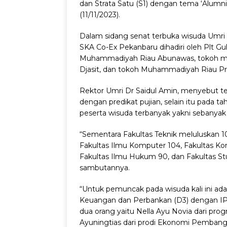
dan Strata Satu (S1) dengan tema ‘Alum
(11/11/2023).
Dalam sidang senat terbuka wisuda Umri
SKA Co-Ex Pekanbaru dihadiri oleh Plt Gu
Muhammadiyah Riau Abunawas, tokoh mas
Djasit, dan tokoh Muhammadiyah Riau Pro
Rektor Umri Dr Saidul Amin, menyebut te
dengan predikat pujian, selain itu pada 
peserta wisuda terbanyak yakni sebanyak 
“Sementara Fakultas Teknik meluluskan 1
Fakultas Ilmu Komputer 104, Fakultas Kom
Fakultas Ilmu Hukum 90, dan Fakultas Stu
sambutannya.
“Untuk pemuncak pada wisuda kali ini ad
Keuangan dan Perbankan (D3) dengan IPK
dua orang yaitu Nella Ayu Novia dari pro
Ayuningtias dari prodi Ekonomi Pembang