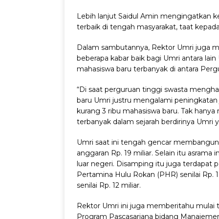
Lebih lanjut Saidul Amin mengingatkan k
terbaik di tengah masyarakat, taat kepada
Dalam sambutannya, Rektor Umri juga m
beberapa kabar baik bagi Umri antara lai
mahasiswa baru terbanyak di antara Per
“Di saat perguruan tinggi swasta meng
baru Umri justru mengalami peningkatan 
kurang 3 ribu mahasiswa baru. Tak hanya 
terbanyak dalam sejarah berdirinya Umri ya
Umri saat ini tengah gencar membangun
anggaran Rp. 19 miliar. Selain itu asrama 
luar negeri. Disamping itu juga terdap
Pertamina Hulu Rokan (PHR) senilai Rp. 
senilai Rp. 12 miliar.
Rektor Umri ini juga memberitahu mulai
Program Pascasarjana bidang Manajemen 