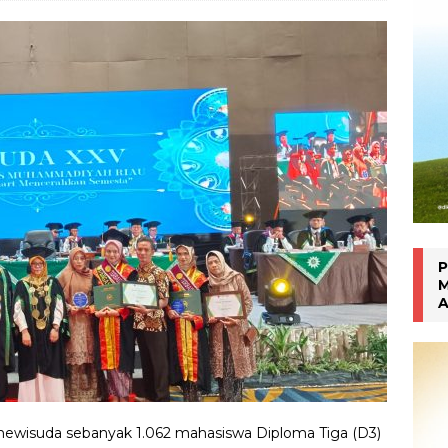
han Gen Z
MAHASISWA BERPRESTASI
P
M
A
ewisuda sebanyak 1.062 mahasiswa Diploma Tiga (D3)