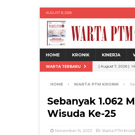
AUGUST 8, 2026
HOME
KRONIK
KINERJA
[ August 7, 2026 ]
H
WARTA TERBARU
Siswa
WARTA PT
HOME
WARTA PTM KRONIK
Se
[ August 7, 2026 ]
U
untuk Kemajuan Da
Sebanyak 1.062 M
[ August 7, 2026 ]
U
Wisuda Ke-25
Expo 2026
WARTA
[ August 7, 2026 ]
M
November 14, 2023
Warta PTM Kroni