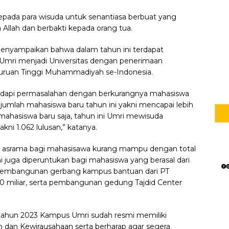
epada para wisuda untuk senantiasa berbuat yang
 Allah dan berbakti kepada orang tua.
enyampaikan bahwa dalam tahun ini terdapat
n Umri menjadi Universitas dengan penerimaan
guruan Tinggi Muhammadiyah se-Indonesia.
hadapi permasalahan dengan berkurangnya mahasiswa
jumlah mahasiswa baru tahun ini yakni mencapai lebih
mahasiswa baru saja, tahun ini Umri mewisuda
kni 1.062 lulusan,” katanya.
 asrama bagi mahasisawa kurang mampu dengan total
ini juga diperuntukan bagi mahasiswa yang berasal dari
at pembangunan gerbang kampus bantuan dari PT
10 miliar, serta pembangunan gedung Tajdid Center
 tahun 2023 Kampus Umri sudah resmi memiliki
dan Kewirausahaan serta berharap agar segera