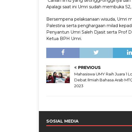
“Carilah ilmu yang setinggi-tingginya dan
Apalagi saat ini Umri sudah membuka S2, 
Bersempena pelaksanaan wisuda, Umri m
Palestina serta penghargaan milad kepa
Penyantun Umri Saleh Djasit serta Prof D
Ketua BPH Umri.
PREVIOUS
Mahasiswa UMY Raih Juara 1 
Debat Ilmiah Bahasa Arab M
2023
SOSIAL MEDIA