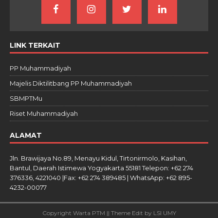
LINK TERKAIT
PP Muhammadiyah
Majelis Diktilitbang PP Muhammadiyah
SBMPTMu
Riset Muhammadiyah
ALAMAT
Jln. Brawijaya No.89, Menayu Kidul, Tirtonirmolo, Kasihan,
Bantul, Daerah Istimewa Yogyakarta 55181 Telepon: +62 274
376336, 4221040 |Fax: +62 274 389485 | WhatsApp: +62 895-
4232-00077
Copyright Warta PTM || Theme Edit by LSI UMY