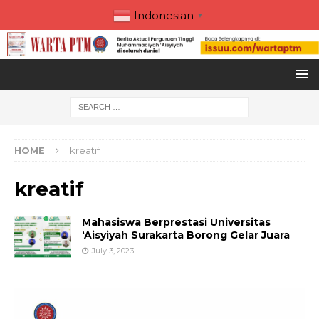
Indonesian
▼
HOME
kreatif
kreatif
Mahasiswa Berprestasi Universitas
‘Aisyiyah Surakarta Borong Gelar Juara
July 3, 2023