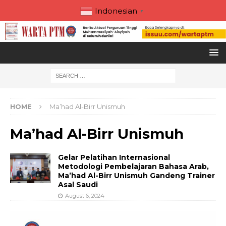
Indonesian
▼
HOME
Ma’had Al-Birr Unismuh
Ma’had Al-Birr Unismuh
Gelar Pelatihan Internasional
Metodologi Pembelajaran Bahasa Arab,
Ma’had Al-Birr Unismuh Gandeng Trainer
Asal Saudi
August 6, 2024