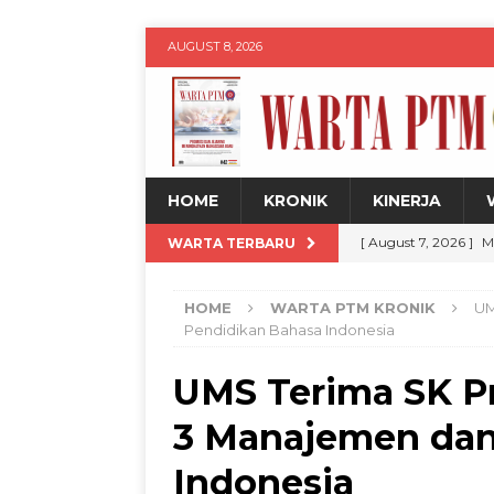
AUGUST 8, 2026
HOME
KRONIK
KINERJA
[ August 7, 2026 ]
M
WARTA TERBARU
Jadul dengan Sentu
HOME
WARTA PTM KRONIK
UM
[ August 7, 2026 ]
H
Pendidikan Bahasa Indonesia
Siswa
WARTA PT
UMS Terima SK Pr
[ August 7, 2026 ]
U
3 Manajemen dan
untuk Kemajuan Da
[ August 8, 2026 ]
D
Indonesia