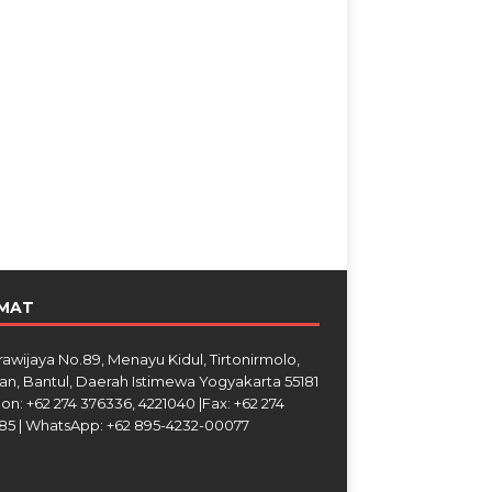
MAT
Brawijaya No.89, Menayu Kidul, Tirtonirmolo,
an, Bantul, Daerah Istimewa Yogyakarta 55181
on: +62 274 376336, 4221040 |Fax: +62 274
85 | WhatsApp: +62 895-4232-00077