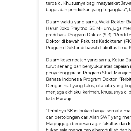
terbaik . Khususnya bagi masyarakat Ja
bagus dan pendidikan yang terjangkau”, l
Dalam waktu yang sama, Wakil Rektor Bid
Harun Joko Prayitno, SE MHum, juga me
prodi baru Program Doktor (S-3).
“Prodi t
Doktor di bawah Fakultas Kedokteran (FK)
Program Doktor di bawah Fakultas Ilmu Ke
Dalam kesempatan yang sama, Ketua Bada
turut senang dan bersyukur atas capaian
penyelenggaraan Program Studi Manaje
Bahasa Indonesia Program Doktor.
“Terb
Dengan niat yang tulus, cita-cita yang ti
menjaga akhlakul karimah, khususnya di 
kata Marpuji
“Terbitnya SK ini bukan hanya semata-m
dan pertolongan dari Allah SWT yang meng
Marpuji juga berpesan agar fakultas dan ke
bukan saja mengucap alhamdulillah dan ber