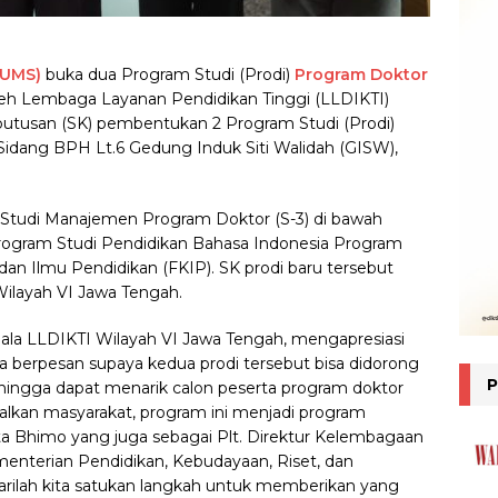
(UMS)
buka dua Program Studi (Prodi)
Program Doktor
oleh Lembaga Layanan Pendidikan Tinggi (LLDIKTI)
putusan (SK) pembentukan 2 Program Studi (Prodi)
 Sidang BPH Lt.6 Gedung Induk Siti Walidah (GISW),
 Studi Manajemen Program Doktor (S-3) di bawah
Program Studi Pendidikan Bahasa Indonesia Program
dan Ilmu Pendidikan (FKIP). SK prodi baru tersebut
Wilayah VI Jawa Tengah.
la LLDIKTI Wilayah VI Jawa Tengah, mengapresiasi
uga berpesan supaya kedua prodi tersebut bisa didorong
ehingga dapat menarik calon peserta program doktor
lkan masyarakat, program ini menjadi program
ta Bhimo yang juga sebagai Plt. Direktur Kelembagaan
menterian Pendidikan, Kebudayaan, Riset, dan
marilah kita satukan langkah untuk memberikan yang