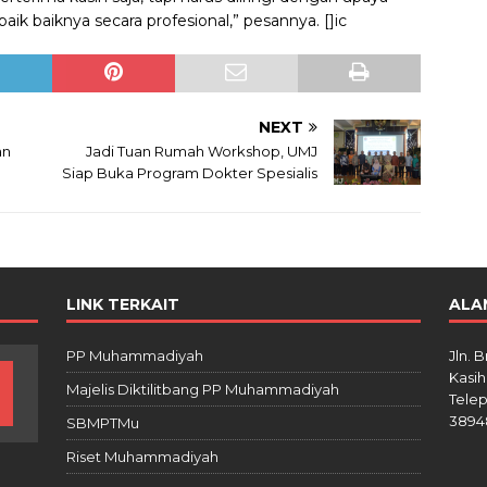
ik baiknya secara profesional,” pesannya. []ic
NEXT
an
Jadi Tuan Rumah Workshop, UMJ
Siap Buka Program Dokter Spesialis
LINK TERKAIT
ALA
PP Muhammadiyah
Jln. 
Kasih
Majelis Diktilitbang PP Muhammadiyah
Telep
3894
SBMPTMu
Riset Muhammadiyah