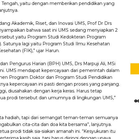
wa Tengah, yaitu dengan memberikan pendidikan yang
anjutnya.
ang Akademik, Riset, dan Inovasi UMS, Prof Dr Drs
nyampaikan bahwa saat ini UMS sedang menyiapkan 2
ersebut yaitu Program Studi Kedokteran Program
. Satunya lagi yaitu Program Studi Ilmu Kesehatan
sehatan (FIK),” ujar Harun.
n Pengurus Harian (BPH) UMS, Drs Marpuji Ali, MSi
 ini. UMS mendapat kepercayaan dari pemerintah dalam
men Program Doktor dan Program Studi Pendidikan
itnya kepercayaan ini pasti dengan proses yang panjang.
nggi, diusahakan dengan kerja keras. Harus tetap
dua prodi tersebut dan umumnya di lingkungan UMS,”
ata hadiah, tapi dari semangat teman-teman semuanya
abulkan cita-cita dan doa kita bersama”, lanjutnya.
tua prodi tidak sia-siakan amanah ini. “Kesyukuran itu
terima kasih saja, tapi harus diiringi dengan upaya