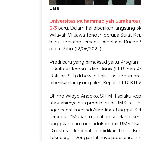
UMS
Universitas Muhammadiyah Surakarta 
S-3
baru. Dalam hal diberikan langsung 
Wilayah VI Jawa Tengah berupa Surat Ke
baru. Kegiatan tersebut digelar di Ruang
pada Rabu (12/06/2024).
Prodi baru yang dimaksud yaitu Program
Fakultas Ekonomi dan Bisnis (FEB) dan 
Doktor (S-3) di bawah Fakultas Keguruan 
diberikan langsung oleh Kepala LLDIKTI 
Bhimo Widyo Andoko, SH MH selaku Kepa
atas lahirnya dua prodi baru di UMS. Ia j
agar cepat menjadi Akreditasi Unggul. S
tersebut.
“Mudah-mudahan setelah dikena
unggulan dan menjadi ikon dari UMS,” ka
Direktorat Jenderal Pendidikan Tinggi Ke
Teknologi.
“Dengan lahirnya prodi baru, 