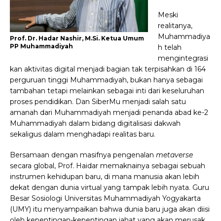
Meski
realitanya,
Muhammadiya
Prof. Dr. Hadar Nashir, M.Si. Ketua Umum
PP Muhammadiyah
h telah
mengintegrasi
kan aktivitas digital menjadi bagian tak terpisahkan di 164
perguruan tinggi Muhammadiyah, bukan hanya sebagai
tambahan tetapi melainkan sebagai inti dari keseluruhan
proses pendidikan. Dan SiberMu menjadi salah satu
amanah dari Muhammadiyah menjadi penanda abad ke-2
Muhammadiyah dalam bidang digitalisasi dakwah
sekaligus dalam menghadapi realitas baru.
Bersamaan dengan masifnya pengenalan
metaverse
secara global, Prof. Haidar memaknainya sebagai sebuah
instrumen kehidupan baru, di mana manusia akan lebih
dekat dengan dunia virtual yang tampak lebih nyata. Guru
Besar Sosiologi Universitas Muhammadiyah Yogyakarta
(UMY) itu menyampaikan bahwa dunia baru juga akan diisi
oleh kepentingan-kepentingan jahat yang akan merusak