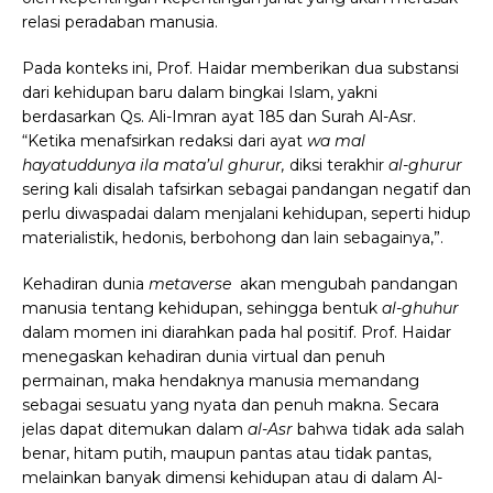
relasi peradaban manusia.
Pada konteks ini, Prof. Haidar memberikan dua substansi
dari kehidupan baru dalam bingkai Islam, yakni
berdasarkan Qs. Ali-Imran ayat 185 dan Surah Al-Asr.
“Ketika menafsirkan redaksi dari ayat
wa mal
hayatuddunya ila mata’ul ghurur,
diksi terakhir
al-ghurur
sering kali disalah tafsirkan sebagai pandangan negatif dan
perlu diwaspadai dalam menjalani kehidupan, seperti hidup
materialistik, hedonis, berbohong dan lain sebagainya,”.
Kehadiran dunia
metaverse
akan mengubah pandangan
manusia tentang kehidupan, sehingga bentuk
al-ghuhur
dalam momen ini diarahkan pada hal positif. Prof. Haidar
menegaskan kehadiran dunia virtual dan penuh
permainan, maka hendaknya manusia memandang
sebagai sesuatu yang nyata dan penuh makna. Secara
jelas dapat ditemukan dalam
al-Asr
bahwa tidak ada salah
benar, hitam putih, maupun pantas atau tidak pantas,
melainkan banyak dimensi kehidupan atau di dalam Al-