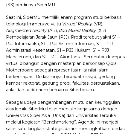
(SK) berdirinya SiberMU.
Saat ini, SiberMu memiliki enam program studi berbasis
teknologi Immersive yaitu
Virtual Reality
(VR),
Augmented Reality
(AR),
dan Mixed Reality
(XR)
Pembelajaran Jarak Jauh (PJJ). Prodi terebut yakni S1 –
PJJ Informatika, S1 – PJJ Sistem Informasi, S1 – PJJ
Administrasi Kesehatan, S1 – PJJ Hukum, S1 – PJJ
Manajemen, dan S1 – PJJ Akuntansi. Sementara kampus
virtual dibangun dengan masterplan berkonsep Qibla
Motherboard sebagai representasi nilai-nilai Islam
berkemajuan. Di dalamnya, terdapat masjid, gedung
kembar rektorat, gedung prodi, fakultas, perpustakaan,
aula, dan auditorium bernama Sibertorium.
Sebagai upaya pengembangan mutu dan keunggulan
akademik, SiberMu telah menjalin kerja sama dengan
Universitas Siber Asia (Unsia) dan Universitas Terbuka
melalui kegiatan “Benchmarking”. Agenda ini menjadi
salah satu langkah strategis dalam meningkatkan fondasi