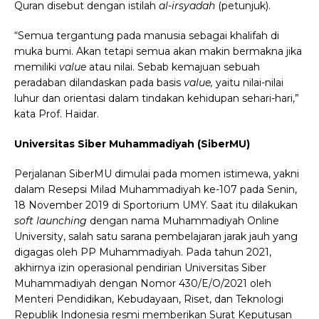
Quran disebut dengan istilah
al-irsyadah
(petunjuk).
“Semua tergantung pada manusia sebagai khalifah di
muka bumi. Akan tetapi semua akan makin bermakna jika
memiliki
value
atau nilai. Sebab kemajuan sebuah
peradaban dilandaskan pada basis
value,
yaitu nilai-nilai
luhur dan orientasi dalam tindakan kehidupan sehari-hari,”
kata Prof. Haidar.
Universitas Siber Muhammadiyah (SiberMU)
Perjalanan SiberMU dimulai pada momen istimewa, yakni
dalam Resepsi Milad Muhammadiyah ke-107 pada Senin,
18 November 2019 di Sportorium UMY. Saat itu dilakukan
soft launching
dengan nama Muhammadiyah Online
University, salah satu sarana pembelajaran jarak jauh yang
digagas oleh PP Muhammadiyah. Pada tahun 2021,
akhirnya izin operasional pendirian Universitas Siber
Muhammadiyah dengan Nomor 430/E/O/2021 oleh
Menteri Pendidikan, Kebudayaan, Riset, dan Teknologi
Republik Indonesia resmi memberikan Surat Keputusan