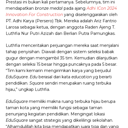
Prestasi ini bukan kali pertamanya. Sebelumnya, tim ini
mendapatkan
bronze medal
pada ajang
Adhi ICon 2024
Innovation For Construction
yang diselenggarakan oleh
PT. Adhi Karya (Persero) Tbk.
Mereka adalah Ariz Fantrio
Larosa sebagai ketua, dengan anggota Raden Ajeng T.
Luthfia Nur Putri Azizah dan Berlian Putra Pamungkas.
Luthfia menceritakan perjuangan mereka saat menjalani
tahap penyisihan. Diawali dengan sistem seleksi babak
gugur dengan mengambil 35 tim. Kemudian dilanjutkan
dengan seleksi 15 besar hingga puncaknya pada 5 besar.
“Tim kami kemarin mengirimkan karya yang berjudul
EduSquare
.
Edu
berasal dari kata
education
yg berarti
pendidikan.
Square
sendiri merupakan ruang terbuka
hijau,” ungkap Luthfia.
EduSquare
memiliki makna ruang terbuka hijau berupa
taman kota yang memiliki fungsi sebagai taman
penunjang kegiatan pendidikan. Mengingat lokasi
EduSquare
sangat strategis yang dikelilingi sekolahan.
“Alhamdulillah kita bisa mendapatkan juara tiga dan yang