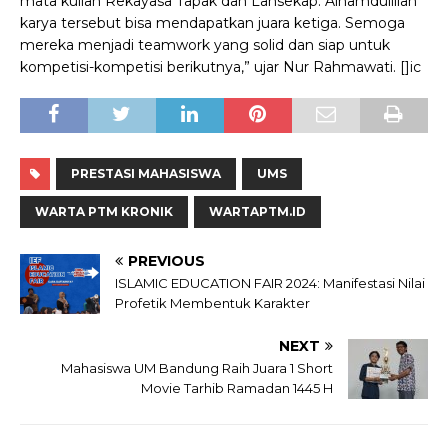
mata kuliah Rekayasa Tapak dan Lansekap. Alhamdulillah
karya tersebut bisa mendapatkan juara ketiga. Semoga
mereka menjadi teamwork yang solid dan siap untuk
kompetisi-kompetisi berikutnya,” ujar Nur Rahmawati.
[]ic
PRESTASI MAHASISWA
UMS
WARTA PTM KRONIK
WARTAPTM.ID
PREVIOUS
ISLAMIC EDUCATION FAIR 2024: Manifestasi Nilai
Profetik Membentuk Karakter
NEXT
Mahasiswa UM Bandung Raih Juara 1 Short
Movie Tarhib Ramadan 1445 H