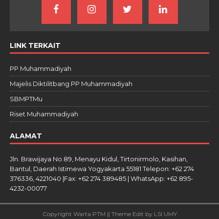
LINK TERKAIT
PP Muhammadiyah
Majelis Diktilitbang PP Muhammadiyah
SBMPTMu
Riset Muhammadiyah
ALAMAT
Jln. Brawijaya No.89, Menayu Kidul, Tirtonirmolo, Kasihan,
Bantul, Daerah Istimewa Yogyakarta 55181 Telepon: +62 274
376336, 4221040 |Fax: +62 274 389485 | WhatsApp: +62 895-
4232-00077
Copyright Warta PTM || Theme Edit by LSI UMY