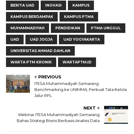
BERITA UAD
INOVASI
KAMPUS
KAMPUS BERDAMPAK
KAMPUS PTMA
MUHAMMADIYAH
PENDIDIKAN
PTMA UNGGUL
UAD
UAD JOGJA
UAD YOGYAKARTA
UNIVERSITAS AHMAD DAHLAN
WARTA PTM KRONIK
WARTAPTM.ID
PREVIOUS
ITESA Muhammadiyah Semarang
Benchmarking ke UNIMMA, Perkuat Tata Kelola
Jalur RPL
NEXT
Webinar ITESA Muhammadiyah Semarang
Bahas Strategi Bisnis Berbasis Analisis Data