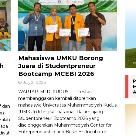
han Gen Z
MAHASISWA BERPRESTASI
i
Mahasiswa UMKU Borong
ah
Juara di Studentpreneur
Bootcamp MCEBI 2026
P
July 21, 2026
M
WARTAPTM.ID, KUDUS — Prestasi
A
membanggakan kembali ditorehkan
mahasiswa Universitas Muhammadiyah Kudus
f dan
(UMKU) di tingkat nasional. Dalam ajang
an
Studentpreneur Bootcamp 2026 yang
Salah
diselenggarakan Muhammadiyah Center for
pada
Entrepreneurship and Business Incubator
diyah