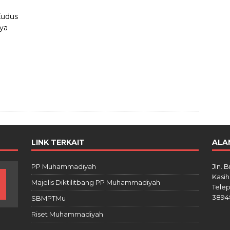
Kudus
ya
LINK TERKAIT
ALA
PP Muhammadiyah
Jln. 
Kasih
Majelis Diktilitbang PP Muhammadiyah
Telep
3894
SBMPTMu
Riset Muhammadiyah