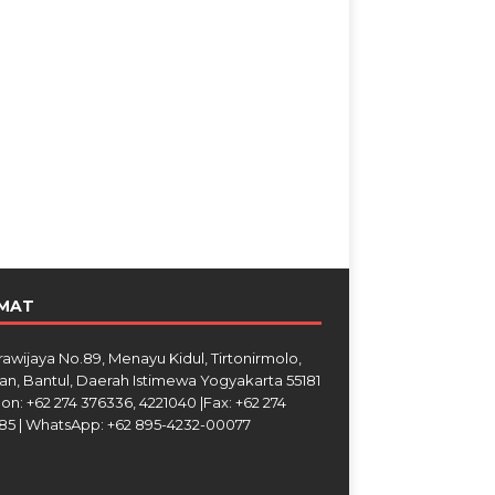
MAT
Brawijaya No.89, Menayu Kidul, Tirtonirmolo,
an, Bantul, Daerah Istimewa Yogyakarta 55181
on: +62 274 376336, 4221040 |Fax: +62 274
85 | WhatsApp: +62 895-4232-00077