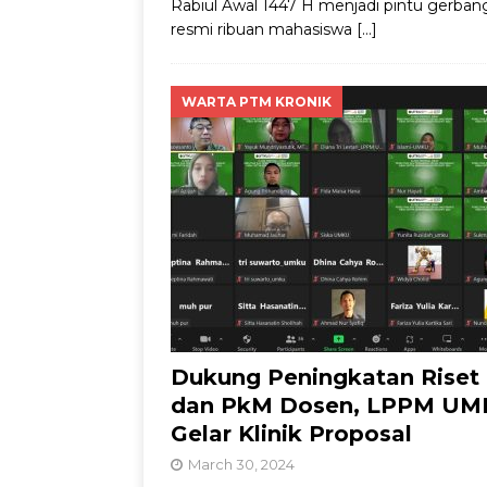
Rabiul Awal 1447 H menjadi pintu gerban
resmi ribuan mahasiswa
[…]
WARTA PTM KRONIK
Dukung Peningkatan Riset
dan PkM Dosen, LPPM U
Gelar Klinik Proposal
March 30, 2024