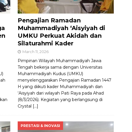
Pengajian Ramadan
ga
Muhammadiyah ‘Aisyiyah di
en
UMKU Perkuat Akidah dan
Silaturahmi Kader
March 11, 2026
Pimpinan Wilayah Muhammadiyah Jawa
Tengah bekerja sama dengan Universitas
U)
Muhammadiyah Kudus (UMKU)
mah
menyelenggarakan Pengajian Ramadan 1447
H yang diikuti kader Muhammadiyah dan
m
‘Aisyiyah dari wilayah Pati Raya pada Ahad
rkan
(8/3/2026). Kegiatan yang berlangsung di
Crystal
[…]
PRESTASI & INOVASI