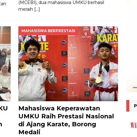
(MCEBI), dua mahasiswa UMKU berhasil
tan
meraih
[…]
MAHASISWA BERPRESTASI
MKU
Mahasiswa Keperawatan
UMKU Raih Prestasi Nasional
n
di Ajang Karate, Borong
Medali