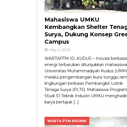
Mahasiswa UMKU
Kembangkan Shelter Tena
Surya, Dukung Konsep Gre
Campus
May 4, 2026
WARTAPTM.ID, KUDUS – Inovasi berbasis
energi terbarukan ditunjukkan mahasiswa
Universitas Muhammadiyah Kudus (UMK
melalui pengembangan kursi tunggu ra
lingkungan berbasis Pembangkit Listrik
Tenaga Surya (PLTS). Mahasiswa Progra
Studi S1 Teknik Industri UMKU menghadi
karya bertajuk
[…]
WARTA PTM KRONIK