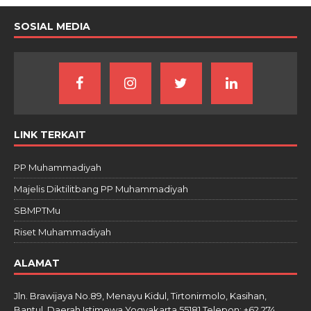
SOSIAL MEDIA
LINK TERKAIT
PP Muhammadiyah
Majelis Diktilitbang PP Muhammadiyah
SBMPTMu
Riset Muhammadiyah
ALAMAT
Jln. Brawijaya No.89, Menayu Kidul, Tirtonirmolo, Kasihan,
Bantul, Daerah Istimewa Yogyakarta 55181 Telepon: +62 274