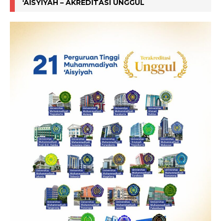
‘AISYIYAH – AKREDITASI UNGGUL