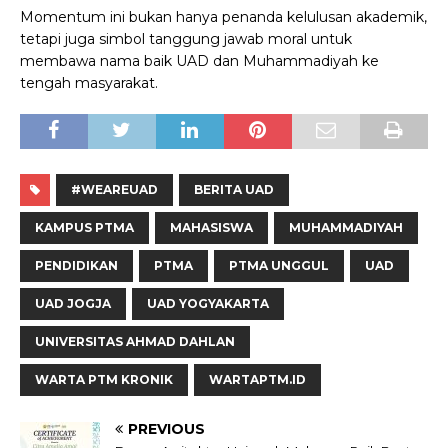
Momentum ini bukan hanya penanda kelulusan akademik,
tetapi juga simbol tanggung jawab moral untuk
membawa nama baik UAD dan Muhammadiyah ke
tengah masyarakat.
#WEAREUAD
BERITA UAD
KAMPUS PTMA
MAHASISWA
MUHAMMADIYAH
PENDIDIKAN
PTMA
PTMA UNGGUL
UAD
UAD JOGJA
UAD YOGYAKARTA
UNIVERSITAS AHMAD DAHLAN
WARTA PTM KRONIK
WARTAPTM.ID
PREVIOUS